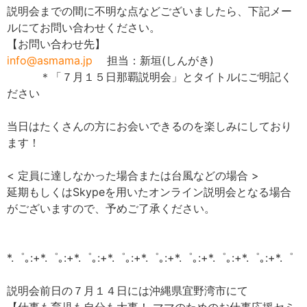
説明会までの間に不明な点などございましたら、下記メー
ルにてお問い合わせください。
【お問い合わせ先】
info@asmama.jp
担当：新垣(しんがき)
＊「７月１５日那覇説明会」とタイトルにご明記く
ださい
当日はたくさんの方にお会いできるのを楽しみにしており
ます！
< 定員に達しなかった場合または台風などの場合 >
延期もしくはSkypeを用いたオンライン説明会となる場合
がございますので、予めご了承ください。
*.゜｡:+*.゜｡:+*.゜｡:+*.゜｡:+*.゜｡:+*.゜｡:+*.゜｡:+*.゜｡:+*.゜
説明会前日の７月１４日には沖縄県宜野湾市にて
【仕事も育児も自分も大事！ ママのためのお仕事応援セミ