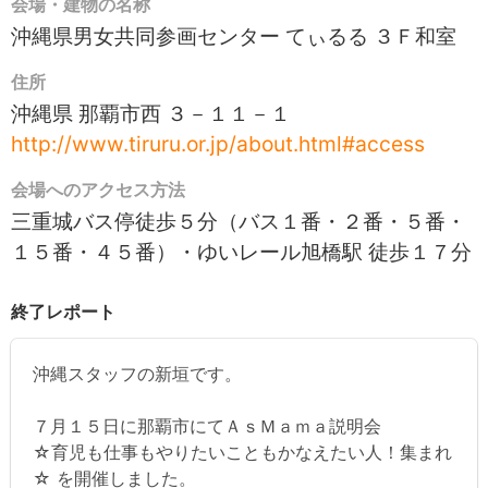
会場・建物の名称
沖縄県男女共同参画センター てぃるる ３Ｆ和室
住所
沖縄県 那覇市西 ３－１１－１
http://www.tiruru.or.jp/about.html#access
会場へのアクセス方法
三重城バス停徒歩５分（バス１番・２番・５番・
１５番・４５番）・ゆいレール旭橋駅 徒歩１７分
終了レポート
沖縄スタッフの新垣です。
７月１５日に那覇市にてＡｓＭａｍａ説明会
☆育児も仕事もやりたいこともかなえたい人！集まれ
☆ を開催しました。