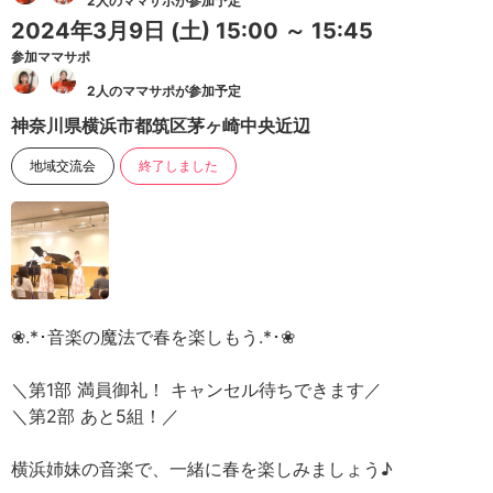
2人のママサポが参加予定
2024年3月9日
(土)
15:00 ～ 15:45
参加ママサポ
2人のママサポが参加予定
神奈川県横浜市都筑区茅ヶ崎中央近辺
地域交流会
終了しました
❀⁠.⁠*⁠･⁠音楽の魔法で春を楽しもう⁠.⁠*⁠･❀⁠
＼第1部 満員御礼！ キャンセル待ちできます／
＼第2部 あと5組！／
横浜姉妹の音楽で、一緒に春を楽しみましょう♪