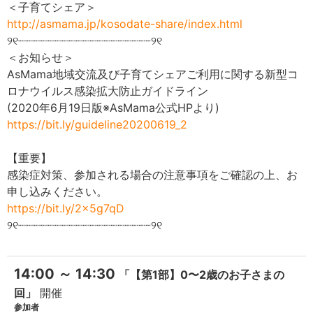
＜子育てシェア＞
http://asmama.jp/kosodate-share/index.html
୨୧┈┈┈┈┈┈┈┈┈┈┈┈┈┈┈┈┈┈┈୨୧
＜お知らせ＞
AsMama地域交流及び子育てシェアご利用に関する新型コ
ロナウイルス感染拡大防止ガイドライン
(2020年6月19日版※AsMama公式HPより)
https://bit.ly/guideline20200619_2
【重要】
感染症対策、参加される場合の注意事項をご確認の上、お
申し込みください。
https://bit.ly/2x5g7qD
୨୧┈┈┈┈┈┈┈┈┈┈┈┈┈┈┈┈┈┈┈୨୧
14:00 ～ 14:30
「【第1部】0〜2歳のお子さまの
回」
開催
参加者