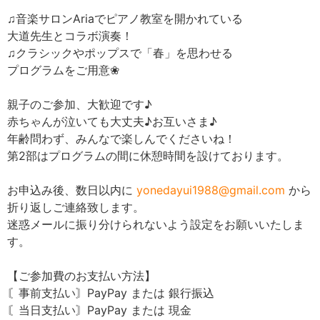
♫音楽サロンAriaでピアノ教室を開かれている
大道先生とコラボ演奏！
♫クラシックやポップスで「春」を思わせる
プログラムをご用意❀
親子のご参加、大歓迎です♪
赤ちゃんが泣いても大丈夫♪お互いさま♪
年齢問わず、みんなで楽しんでくださいね！
第2部はプログラムの間に休憩時間を設けております。
お申込み後、数日以内に
yonedayui1988@gmail.com
から
折り返しご連絡致します。
迷惑メールに振り分けられないよう設定をお願いいたしま
す。
【ご参加費のお支払い方法】
〘事前支払い〙PayPay または 銀行振込
〘当日支払い〙PayPay または 現金