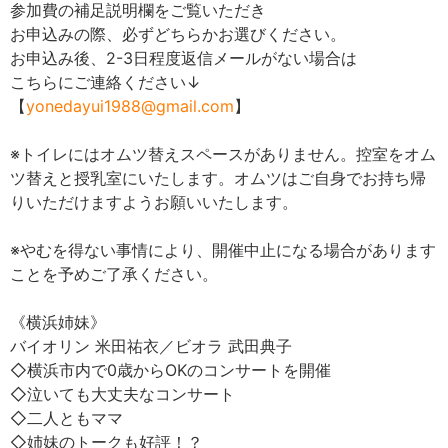
参加費の補足説明欄をご覧いただき
お申込みの際、必ずどちらかお選びください。
お申込み後、2-3日程度返信メールがない場合は
こちらにご連絡ください↓
【
yonedayui1988@gmail.com
】
※トイレにはオムツ替えスペースがありません。控室をオム
ツ替えと授乳室にいたします。オムツはご自身でお持ち帰
りいただけますようお願いいたします。
※やむを得ない事情により、開催中止になる場合があります
ことを予めご了承ください。
《横浜姉妹》
バイオリン 米田祐衣／ビオラ 武田典子
◇横浜市内で0歳からOKのコンサートを開催
◇泣いても大丈夫なコンサート
◇二人ともママ
◇姉妹のトークも好評！？