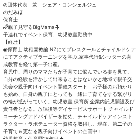
◎団体代表 兼 シェア・コンシェルジュ
のだみほ
保育士
🌈親子見守るBigMama🤱
子連れでイベント保育、幼児教室勤務中
【経歴】
◉保育士.幼稚園教諭.NZにてプレスクールとチャイルドケア
にてアクティブラーニングを学ぶ.家事代行&シッターの育
成教官を経て第一子出産。
育児中、周りのママたちが子育てに悩んでいる姿を見て、
自分の経験を活かして出来ることはないかと地域で親子交
流会や親子向けイベント開催スタート！お子様のお預かり
も始め、自身の親子にとっても一緒に子育てをする繋がり
の輪が拡がっていく。幼児教室.保育所.企業内託児開設及び
責任者となる。放課後等デイサービスサポート.チャイルド
コーチングアドバイザーを始め、チャイルドケアインスト
ラクター・ラボテューター資格を取得し、現在、第二子の
子育て＆更なる親子向けイベントの企画中！
幼児教育・保育歴25年目★