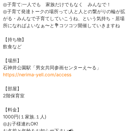
◎子育て:一人でも 家族だけでもなく みんなで！
◎子育て発達トークの場所って:人と人との繋がりの輪が拡
がる・みんなで子育てしていこうね、という気持ち・居場
所になればよいなぁ〜と💐コツコツ開催していきますね
【持ち物】
飲食など
【場所】
石神井公園駅「男女共同参画センターえ〜る」
https://nerima-yell.com/access
【部屋】
2階保育室
【料金】
1000円(１家族.１人)
◎お子様連れOK!
お名前と年齢をお知らせ下さい📢