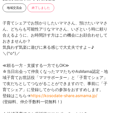
地域交流会
終了しました
子育てシェアでお預かりしたいママさん、預けたいママさ
ん、どちらも可能性アリなママさん、いざという時に頼り
合えるように、お時間許す方はこの機会にお顔合わせして
おきませんか？
気負わず気楽に遊びに来る感じで大丈夫ですよ～♪
＼(^o^)／
≪頼る一方・支援する一方でもOK≫
☆当日出会って仲良くなったママたちやAsMama認定・地
域子育てお世話役「ママサポーター」と「子育てシェア」
で友だちとしてつながることができますので、事前に「子
育てシェア」に登録してからの参加をおすすめします。
登録はこちら→
https://kosodate-share.asmama.jp/
(登録料、仲介手数料一切無料！)