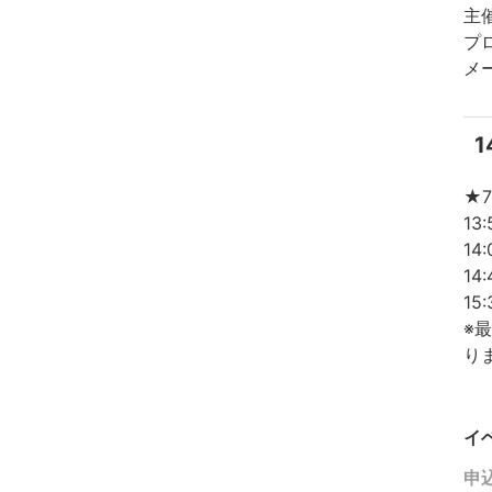
主
プ
メ
1
★
13
1
14
15
※
り
イ
申