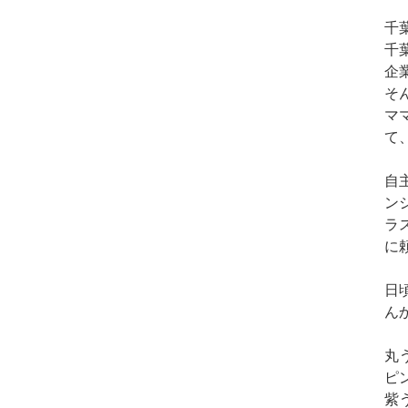
千
千
企
そ
マ
て
自
ン
ラ
に
日
ん
丸
ピ
紫