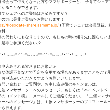
日出会って仲良くなった方やママサポーターと、 子育てシェア
ながることができます。
育てシェアへのご登録はお済みですか？
だの方は是非ご登録をお願いします！
ps://kosodate-share.asmama.jp/
(子育てシェアは会員登録、
無料)
談の代わりにもなりますので、もしもの時の頼り先に困らない
、是非ご参加ください🎶
･*:.｡..｡.:*･ﾟﾟ･*:.｡. .｡.:**･ﾟﾟ･*:.｡..｡.:*･ﾟﾟ･*:.｡. .｡.:*
お申込みされる皆さまにお願い≫
急な体調不良などで予定を変更する場合がありますことをご了
、お申込みいただきますようお願いいたします。
お問い合わせ・ご質問や、お申し込み後のキャンセルは、
主催ママサポーターへのメッセージ」もしくは「本イベントペ
部のコメント欄」、メールにてご連絡ください。 「主催ママサ
ターへのメッセージ」は、主催ママサポーターのプロフィール
から行えます。