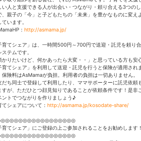
しい人と支援できる人が出会い・つながり・頼り合える3つの
で、親子の「今」と子どもたちの「未来」を豊かなものに変え
しています。
MamaHP：
http://asmama.jp/
子育てシェア」は、一時間500円～700円で送迎・託児を頼り
システムです。
預かりたいけど、何かあったら大変・・」と思っている方も安
子育てシェア」を利用して送迎・託児を行うと保険が適用され
。保険料はAsMamaが負担。利用者の負担は一切ありません。
友だち同士で登録して利用したり、ママサポーターに託児依頼
ますが、ただひとつ顔見知りであることが依頼条件です！是非
ベントでつながりを作りましょう♪
育てシェアについて：
http://asmama.jp/kosodate-share/
◎◎◎◎◎◎◎◎◎◎◎◎◎◎◎◎◎◎
子育てシェア」にご登録の上ご参加されることをお勧めします
◎◎◎◎◎◎◎◎◎◎◎◎◎◎◎◎◎◎