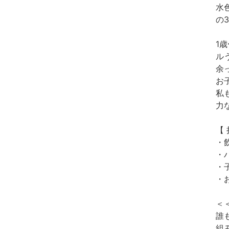
水
の
1
ル
余
お
私
力
【 
・
・
・
・
＜
誰
組