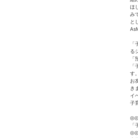
ほ
み
と
As
「
る
「
「
す
お
き
イ
子
◎
「
◎