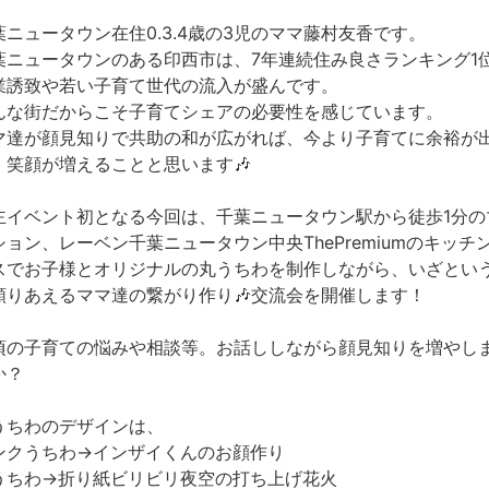
葉ニュータウン在住0.3.4歳の3児のママ藤村友香です。
葉ニュータウンのある印西市は、7年連続住み良さランキング1
業誘致や若い子育て世代の流入が盛んです。
んな街だからこそ子育てシェアの必要性を感じています。
マ達が顔見知りで共助の和が広がれば、今より子育てに余裕が
、笑顔が増えることと思います🎶
主イベント初となる今回は、千葉ニュータウン駅から徒歩1分の
ション、レーベン千葉ニュータウン中央ThePremiumのキッチ
スでお子様とオリジナルの丸うちわを制作しながら、いざとい
頼りあえるママ達の繋がり作り🎶交流会を開催します！
頃の子育ての悩みや相談等。お話ししながら顔見知りを増やし
か？
うちわのデザインは、
ンクうちわ→インザイくんのお顔作り
うちわ→折り紙ビリビリ夜空の打ち上げ花火