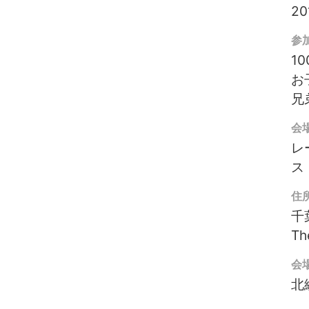
20
参加
10
お
兄
会
レ
ス
住
千
Th
会
北