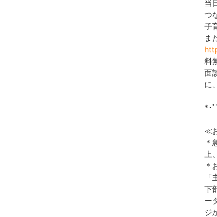
当
つ
子
ま
htt
料
面
に
*･ﾟﾟ
≪
＊
上
＊
「
下
ー
ジ