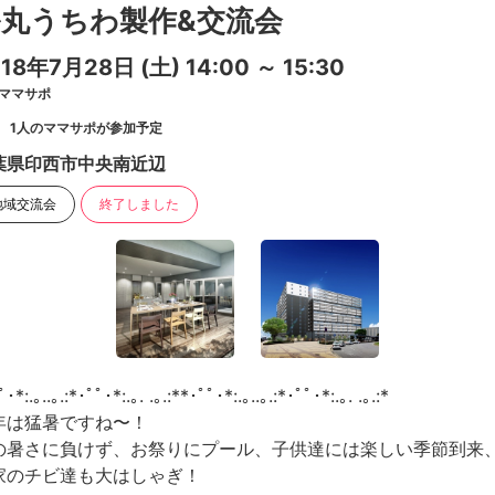
丸うちわ製作&交流会
018年7月28日
(土)
14:00 ～ 15:30
ママサポ
1人のママサポが参加予定
葉県印西市中央南近辺
地域交流会
終了しました
･*:.｡..｡.:*･ﾟﾟ･*:.｡. .｡.:**･ﾟﾟ･*:.｡..｡.:*･ﾟﾟ･*:.｡. .｡.:*
年は猛暑ですね〜！
の暑さに負けず、お祭りにプール、子供達には楽しい季節到来
家のチビ達も大はしゃぎ！