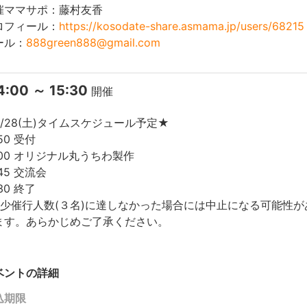
催ママサポ：藤村友香
ロフィール：
https://kosodate-share.asmama.jp/users/68215
ール：
888green888@gmail.com
4:00 ～ 15:30
開催
7/28(土)タイムスケジュール予定★
:50 受付
4:00 オリジナル丸うちわ製作
:45 交流会
:30 終了
最少催行人数(３名)に達しなかった場合には中止になる可能性が
ます。あらかじめご了承ください。
ベントの詳細
込期限