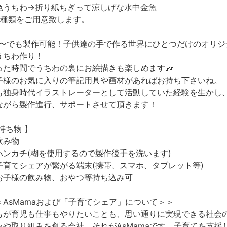
色うちわ→折り紙ちぎって涼しげな水中金魚
3種類をご用意致します。
歳〜でも製作可能！子供達の手で作る世界にひとつだけのオリジ
うちわ作り！
った時間でうちわの裏にお絵描きも楽しめます🎶
子様のお気に入りの筆記用具や画材があればお持ち下さいね。
も独身時代イラストレーターとして活動していた経験を生かし
ながら製作進行、サポートさせて頂きます！
持ち物 】
飲み物
ハンカチ(糊を使用するので製作後手を洗います)
子育てシェアが繋がる端末(携帯、スマホ、タブレット等)
お子様の飲み物、おやつ等持ち込み可
＜AsMamaおよび「子育てシェア」について＞＞
もが育児も仕事もやりたいことも、思い通りに実現できる社会
みや取り組みを創る会社、それがAsMamaです。子育てを支援