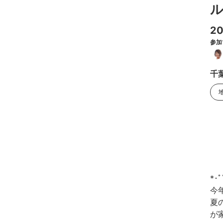
ル
2
参加
千
*･ﾟﾟ
今
夏
が