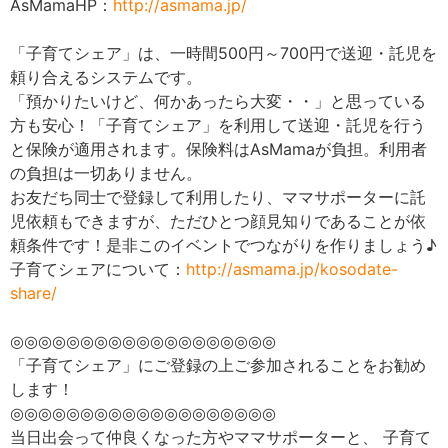
AsMamaHP：
http://asmama.jp/
「子育てシェア」は、一時間500円～700円で送迎・託児を
頼り合えるシステムです。
「預かりたいけど、何かあったら大変・・」と思っている
方も安心！「子育てシェア」を利用して送迎・託児を行う
と保険が適用されます。保険料はAsMamaが負担。利用者
の負担は一切ありません。
お友だち同士で登録して利用したり、ママサポーターに託
児依頼もできますが、ただひとつ顔見知りであることが依
頼条件です！是非このイベントでつながりを作りましょう♪
子育てシェアについて：
http://asmama.jp/kosodate-
share/
◎◎◎◎◎◎◎◎◎◎◎◎◎◎◎◎◎◎◎
「子育てシェア」にご登録の上ご参加されることをお勧め
します！
◎◎◎◎◎◎◎◎◎◎◎◎◎◎◎◎◎◎◎
当日出会って仲良くなった方やママサポーターと、 子育て