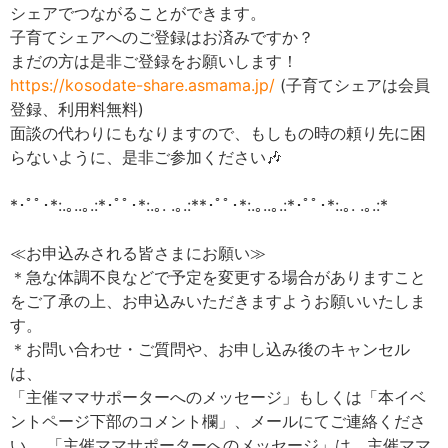
シェアでつながることができます。
子育てシェアへのご登録はお済みですか？
まだの方は是非ご登録をお願いします！
https://kosodate-share.asmama.jp/
(子育てシェアは会員
登録、利用料無料)
面談の代わりにもなりますので、もしもの時の頼り先に困
らないように、是非ご参加ください🎶
*･ﾟﾟ･*:.｡..｡.:*･ﾟﾟ･*:.｡. .｡.:**･ﾟﾟ･*:.｡..｡.:*･ﾟﾟ･*:.｡. .｡.:*
≪お申込みされる皆さまにお願い≫
＊急な体調不良などで予定を変更する場合がありますこと
をご了承の上、お申込みいただきますようお願いいたしま
す。
＊お問い合わせ・ご質問や、お申し込み後のキャンセル
は、
「主催ママサポーターへのメッセージ」もしくは「本イベ
ントページ下部のコメント欄」、メールにてご連絡くださ
い。 「主催ママサポーターへのメッセージ」は、主催ママ