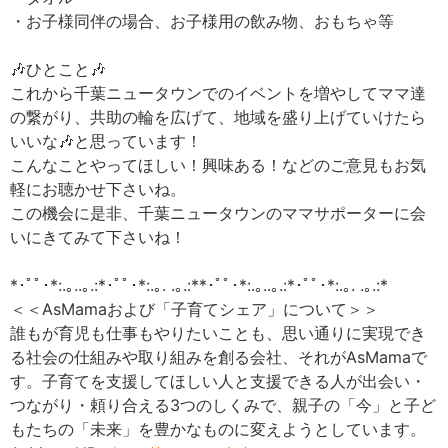
・お子様同伴の場合、お子様用の飲み物、おもちゃ等
🎶ひとこと🎶
これから千葉ニュータウンでのイベントを増やしてママ達
の繋がり、共助の輪を広げて、地域を盛り上げていけたら
いいな🎶と思っています！
こんなことやってほしい！興味ある！などのご意見もお気
軽にお聴かせ下さいね。
この機会に是非、千葉ニュータウンのママサポーターに会
いにきてみて下さいね！
*･ﾟﾟ･*:.｡..｡.:*･ﾟﾟ･*:.｡. .｡.:**･ﾟﾟ･*:.｡..｡.:*･ﾟﾟ･*:.｡. .｡.:*
＜＜AsMamaおよび「子育てシェア」について＞＞
誰もが育児も仕事もやりたいことも、思い通りに実現でき
る社会の仕組みや取り組みを創る会社、それがAsMamaで
す。子育てを支援してほしい人と支援できる人が出会い・
つながり・頼り合える3つのしくみで、親子の「今」と子ど
もたちの「未来」を豊かなものに変えようとしています。