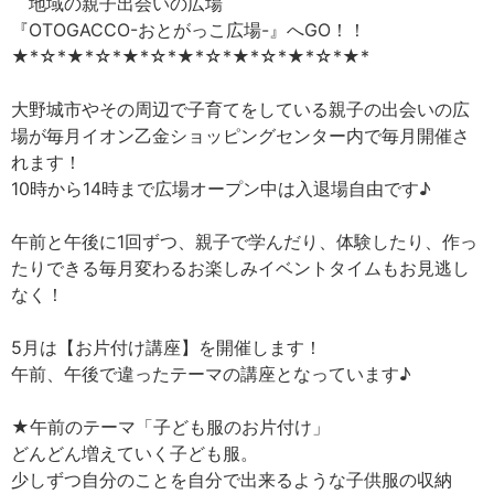
地域の親子出会いの広場
『OTOGACCO-おとがっこ広場-』へGO！！
★*☆*★*☆*★*☆*★*☆*★*☆*★*☆*★*
大野城市やその周辺で子育てをしている親子の出会いの広
場が毎月イオン乙金ショッピングセンター内で毎月開催さ
れます！
10時から14時まで広場オープン中は入退場自由です♪
午前と午後に1回ずつ、親子で学んだり、体験したり、作っ
たりできる毎月変わるお楽しみイベントタイムもお見逃し
なく！
5月は【お片付け講座】を開催します！
午前、午後で違ったテーマの講座となっています♪
★午前のテーマ「子ども服のお片付け」
どんどん増えていく子ども服。
少しずつ自分のことを自分で出来るような子供服の収納